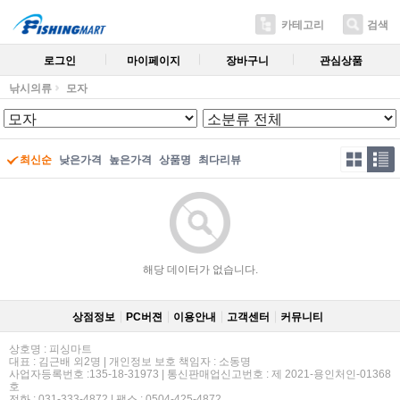
카테고리
검색
로그인
마이페이지
장바구니
관심상품
낚시의류
모자
최신순
낮은가격
높은가격
상품명
최다리뷰
해당 데이터가 없습니다.
상점정보
PC버젼
이용안내
고객센터
커뮤니티
상호명 : 피싱마트
대표 : 김근배 외2명 | 개인정보 보호 책임자 : 소동명
사업자등록번호 :135-18-31973 | 통신판매업신고번호 : 제 2021-용인처인-01368
호
전화 : 031-333-4872 | 팩스 : 0504-425-4872