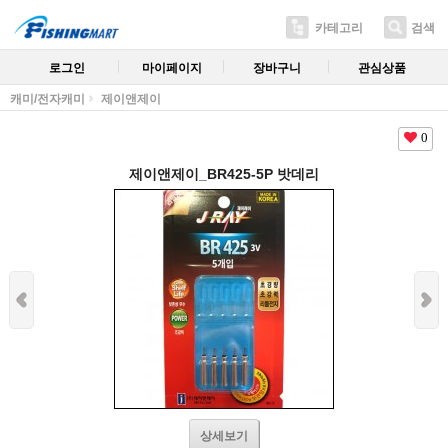
카테고리
검색
로그인
마이페이지
장바구니
관심상품
캐미/전자캐미
제이앤제이
0
제이앤제이_BR425-5P 밧데리
상세보기