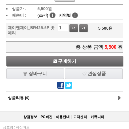
상품가 :
5,500
원
배송비 :
(조건)
!
지역별
!
제이앤제이_BR425-5P 밧
5,500
원
+1
-1
데리
총 상품 금액
5,500
원
구매하기
장바구니
관심상품
상품리뷰
[0]
상점정보
PC버젼
이용안내
고객센터
커뮤니티
상호명 : 피싱마트