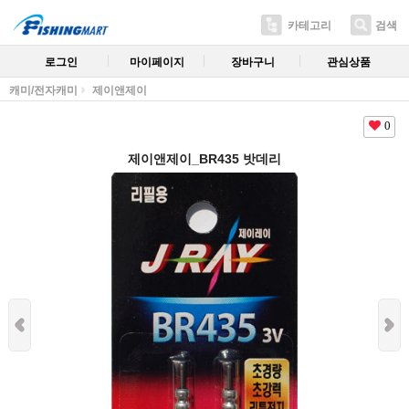
카테고리
검색
로그인
마이페이지
장바구니
관심상품
캐미/전자캐미
제이앤제이
0
제이앤제이_BR435 밧데리