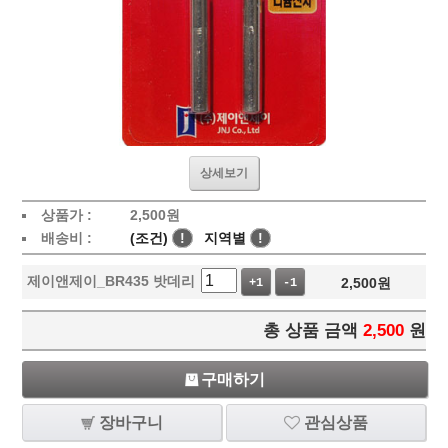
상세보기
상품가 :
2,500
원
배송비 :
(조건)
!
지역별
!
제이앤제이_BR435 밧데리
2,500
원
+1
-1
총 상품 금액
2,500
원
구매하기
장바구니
관심상품