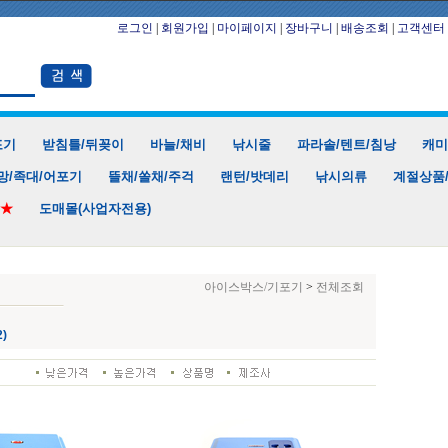
로그인
|
회원가입
|
마이페이지
|
장바구니
|
배송조회
|
고객센터
포기
받침틀/뒤꽂이
바늘/채비
낚시줄
파라솔/텐트/침낭
캐미
망/족대/어포기
뜰채/쏠채/주걱
랜턴/밧데리
낚시의류
계절상품
★★
도매몰(사업자전용)
아이스박스/기포기
>
전체조회
)