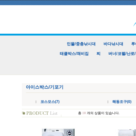
민물/중층낚시대
바다낚시대
루
태클박스/채비집
찌
버너/코펠/난로
아이스박스/기포기
코스모스(7)
해동조구(0)
총
10
개의 상품이 있습니다.