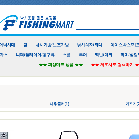
어낚시대
릴
낚시가방/보조가방
낚시의자/좌대
아이스박스/기
/가스
니퍼/플라이어/공구류
소품
루어
떡밥/미끼
꿰미/살림
★★ 피싱마트 상품 ★★
★★ 제조사로 검색하기 
새우쿨러(1)
기포기(2