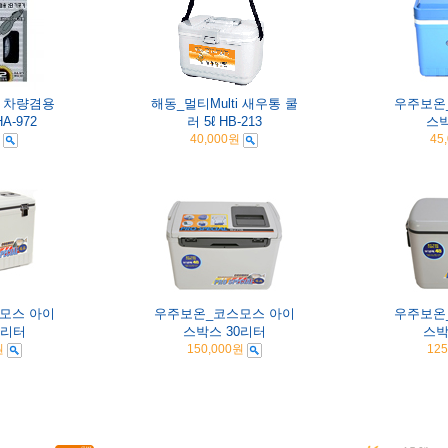
 차량겸용
해동_멀티Multi 새우통 쿨
우주보온
A-972
러 5ℓ HB-213
스박
40,000원
45
모스 아이
우주보온_코스모스 아이
우주보온
4리터
스박스 30리터
스박
원
150,000원
125