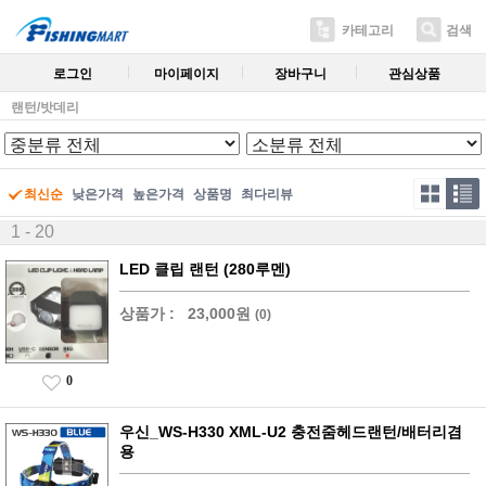
카테고리
검색
로그인
마이페이지
장바구니
관심상품
랜턴/밧데리
최신순
낮은가격
높은가격
상품명
최다리뷰
1 - 20
LED 클립 랜턴 (280루멘)
상품가 :
23,000원
(0)
0
우신_WS-H330 XML-U2 충전줌헤드랜턴/배터리겸
용