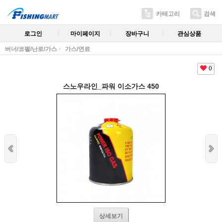
카테고리
검색
로그인
마이페이지
장바구니
관심상품
버너/코펠/난로/가스
가스/연료
0
스노우라인_파워 이소가스 450
상세보기